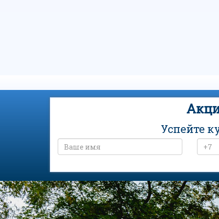
Акци
Успейте к
Санаторий «Колос» на карте