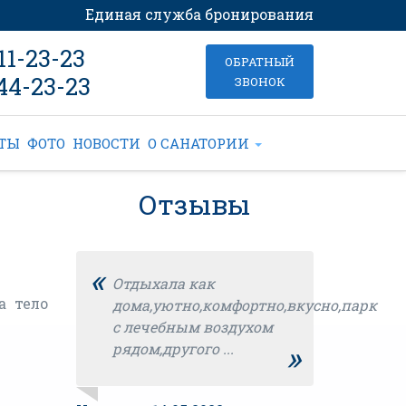
Единая служба бронирования
11-23-23
ОБРАТНЫЙ
444-23-23
ЗВОНОК
КТЫ
ФОТО
НОВОСТИ
О САНАТОРИИ
Отзывы
«
Отдыхала как
а тело
дома,уютно,комфортно,вкусно,парк
с лечебным воздухом
»
рядом,другого ...