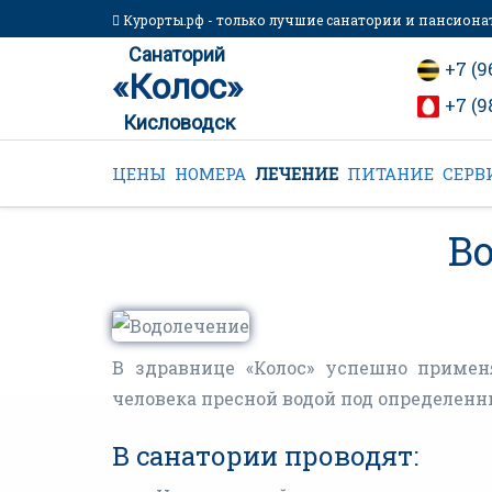
Курорты.рф - только лучшие санатории и пансиона
Санаторий
+7 (9
«Колос»
+7 (9
Кисловодск
ЦЕНЫ
НОМЕРА
ЛЕЧЕНИЕ
ПИТАНИЕ
СЕРВ
В
В здравнице «Колос» успешно примен
человека пресной водой под определен
В санатории проводят: