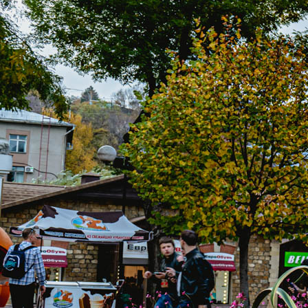
КОНТА
ЕДИНОЙ СЛУЖБ
8 (961) 444-
звонок)
kurortinfo@
АДРЕС САНАТО
357700, г. Кис