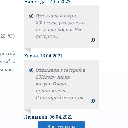
Надежда 14.05.2022
«
Отдыхала в марте
2021 года, уже далеко
не в первый раз Все
»
20 ℃),
пятерки...
дистой
Елена 15.04.2021
чей” и
«
зывают
Отдыхали с сестрой в
2019году ,июль-
август. Очень
понравилось.
»
Санаторий отличны...
Людмила 06.04.2021
Все отзывы