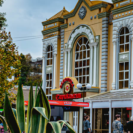
КТЫ
Ы БРОНИРОВАНИЯ:
23-23
(Бесплатный
mail.ru
РИЯ:
ловодск, пер. Яновского, 7.