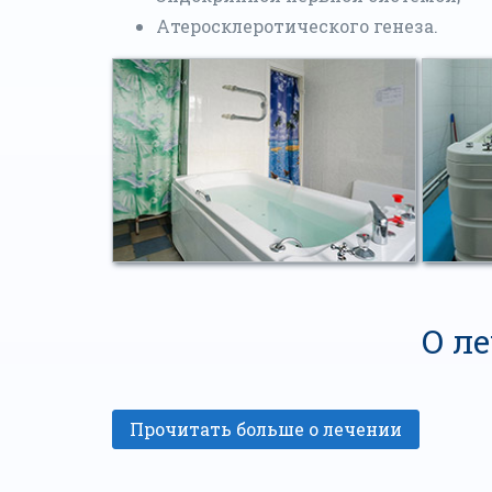
Атеросклеротического генеза.
О л